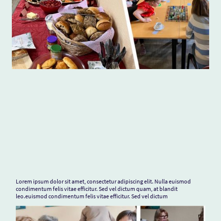
Lorem ipsum dolor sit amet, consectetur adipiscing elit. Nulla euismod
condimentum felis vitae efficitur. Sed vel dictum quam, at blandit
leo.euismod condimentum felis vitae efficitur. Sed vel dictum