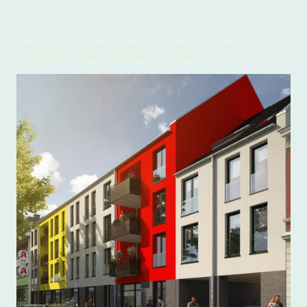
Lorem ipsum dolor sit amet, consectetur adipiscing elit. Nulla euismod
condimentum felis vitae efficitur. Sed vel dictum quam, at blandit leo. od
condimentum felis vitae efficitur. Sed vel dictum qua