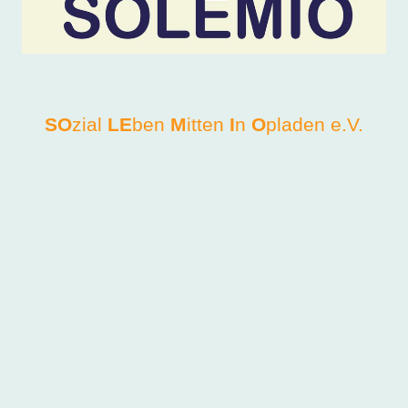
SO
zial
LE
ben
M
itten
I
n
O
pladen e.V.