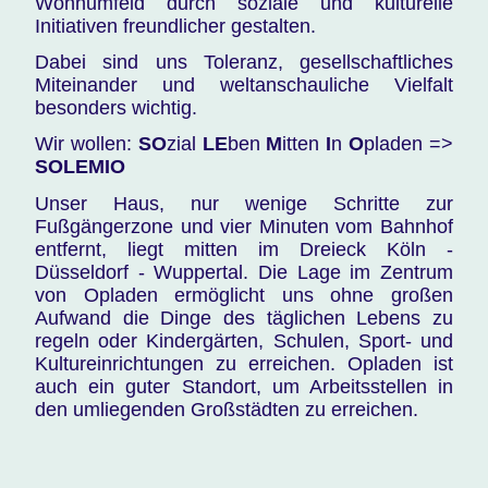
Wohnumfeld durch soziale und kulturelle
Initiativen freundlicher gestalten.
Dabei sind uns Toleranz, gesellschaftliches
Miteinander und weltanschauliche Vielfalt
besonders wichtig.
Wir wollen:
SO
zial
LE
ben
M
itten
I
n
O
pladen =>
SOLEMIO
Unser Haus, nur wenige Schritte zur
Fußgängerzone und vier Minuten vom Bahnhof
entfernt, liegt mitten im Dreieck Köln -
Düsseldorf - Wuppertal. Die Lage im Zentrum
von Opladen ermöglicht uns ohne großen
Aufwand die Dinge des täglichen Lebens zu
regeln oder Kindergärten, Schulen, Sport- und
Kultureinrichtungen zu erreichen. Opladen ist
auch ein guter Standort, um Arbeitsstellen in
den umliegenden Großstädten zu erreichen.