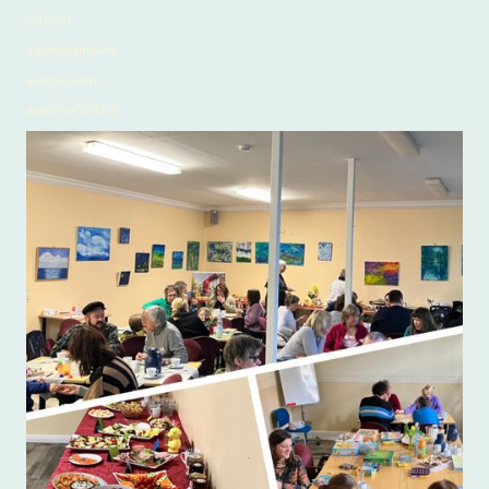
sdfkienf
öaweirfianiewfn
ewifniöwefn
aseöifnvÖOIEFW